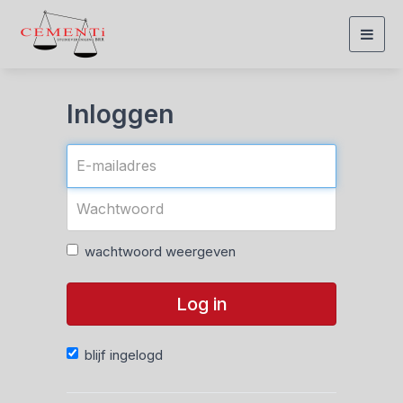
Togg
navig
Inloggen
wachtwoord weergeven
Log in
blijf ingelogd